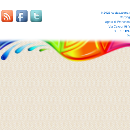
© 2026 costaazzurra.n
Copyri
Agorà di Francesc
Via Cavour 58/
C.F. / P. I
Pr