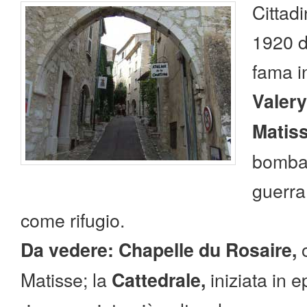
Cittadi
1920 da
fama i
Valery
Matis
bombar
guerra
come rifugio.
Da vedere: Chapelle du Rosaire,
Matisse;
la
iniziata in 
Cattedrale,