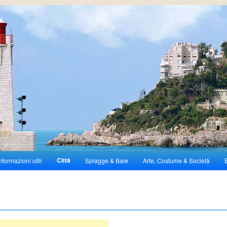
Città
nformazioni utili
Spiagge & Baie
Arte, Costume & Società