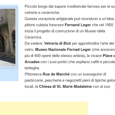
Piccolo borgo dal sapore medioevale famoso per le s
vetrerie e ceramiche.
Questa vocazione artigianale può ricondursi a un’idea 
pittore cubista francese
Fernand Leger
che nel 1955
inizia il progetto di costruzione di un Museo della
Ceramica.
Da vedere:
Vetreria di Biot
per approfondire l’arte del
vetro,
Museo Nazionale Fernad Leger
(che annover
più di 400 opere dello stesso artista)
,
la vivace
Place 
Arcades
con i suoi portici che ospitano caffè e piccol
botteghe.
Pittoresca
Rue de Marché
con un susseguirsi di
pasticcerie, pescherie e negozietti pieni di tipiche golo
locali, la
Chiesa di St. Marie Madaleine
con al suo