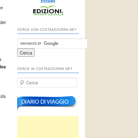
.
Virtuali
ue
del
CERCA CON COSTAAZZURRA.NET
a
des
CERCA IN COSTAAZZURRA.NET
e
Cerca
sità